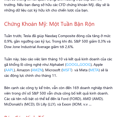
trường. Nếu bạn đang sở hữu các CFD chứng khoán Mỹ, đây sẽ là
những dữ liệu cực kỳ hữu ích cho chiến lược của bạn.
Chứng Khoán Mỹ: Một Tuần Bận Rộn
Tuần trước, Tesla đã giúp Nasdaq Composite đóng cửa tăng ở mức
0,9%, gần ngưỡng cao kỷ lục. Trong khi đó, S&P 500 giảm 0,3% và
Dow Jone Industrial Average giảm tới 2,6%.
Tuần này, báo cáo việc làm tháng 10 và kết quả kinh doanh của các
gã khổng lồ công nghệ như Alphabet (
GOOGL
,
GOOG
), Apple
(
AAPL
), Amazon (
AMZN
), Microsoft (
MSFT
) và Meta (
META
) sẽ là
các động lực chính cho tháng 11.
Bên cạnh các công ty kể trên, vẫn còn đến 169 doanh nghiệp thành
viên trong chỉ số S&P 500 vẫn chưa công bố kết quả kinh doanh.
Các cái tên nổi bật có thể kể đến là Ford (FORD), AMD (AMD),
McDonald’s (MCD), Eli Lilly (LLY), và Exxon (XOM, v.v …