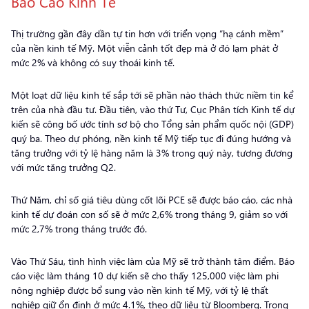
Báo Cáo Kinh Tế
Thị trường gần đây dần tự tin hơn với triển vọng “hạ cánh mềm”
của nền kinh tế Mỹ. Một viễn cảnh tốt đẹp mà ở đó lạm phát ở
mức 2% và không có suy thoái kinh tế.
Một loạt dữ liệu kinh tế sắp tới sẽ phần nào thách thức niềm tin kể
trên của nhà đầu tư. Đầu tiên, vào thứ Tư, Cục Phân tích Kinh tế dự
kiến sẽ công bố ước tính sơ bộ cho Tổng sản phẩm quốc nội (GDP)
quý ba. Theo dự phóng, nền kinh tế Mỹ tiếp tục đi đúng hướng và
tăng trưởng với tỷ lệ hàng năm là 3% trong quý này, tương đương
với mức tăng trưởng Q2.
Thứ Năm, chỉ số giá tiêu dùng cốt lõi PCE sẽ được báo cáo, các nhà
kinh tế dự đoán con số sẽ ở mức 2,6% trong tháng 9, giảm so với
mức 2,7% trong tháng trước đó.
Vào Thứ Sáu, tình hình việc làm của Mỹ sẽ trở thành tâm điểm. Báo
cáo việc làm tháng 10 dự kiến sẽ cho thấy 125,000 việc làm phi
nông nghiệp được bổ sung vào nền kinh tế Mỹ, với tỷ lệ thất
nghiệp giữ ổn định ở mức 4.1%, theo dữ liệu từ Bloomberg. Trong