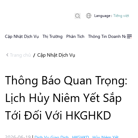
Language
:
Tiếng việt
Cập Nhật Dịch Vụ
Thị Trường
Phân Tích
Thông Tin Doanh Nghiệp
Trang chủ
Cập Nhật Dịch Vụ
/
Thông Báo Quan Trọng:
Lịch Hủy Niêm Yết Sắp
Tới Đối Với HKGHKD
2026-06-19
|
Dịch Vụ Giao Dịch
,
HKGHKD
,
Hủy Niêm Yết