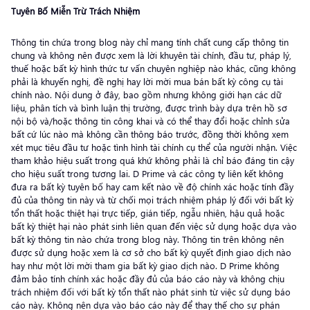
Tuyên Bố Miễn Trừ Trách Nhiệm
Thông tin chứa trong blog này chỉ mang tính chất cung cấp thông tin
chung và không nên được xem là lời khuyên tài chính, đầu tư, pháp lý,
thuế hoặc bất kỳ hình thức tư vấn chuyên nghiệp nào khác, cũng không
phải là khuyến nghị, đề nghị hay lời mời mua bán bất kỳ công cụ tài
chính nào. Nội dung ở đây, bao gồm nhưng không giới hạn các dữ
liệu, phân tích và bình luận thị trường, được trình bày dựa trên hồ sơ
nội bộ và/hoặc thông tin công khai và có thể thay đổi hoặc chỉnh sửa
bất cứ lúc nào mà không cần thông báo trước, đồng thời không xem
xét mục tiêu đầu tư hoặc tình hình tài chính cụ thể của người nhận. Việc
tham khảo hiệu suất trong quá khứ không phải là chỉ báo đáng tin cậy
cho hiệu suất trong tương lai. D Prime và các công ty liên kết không
đưa ra bất kỳ tuyên bố hay cam kết nào về độ chính xác hoặc tính đầy
đủ của thông tin này và từ chối mọi trách nhiệm pháp lý đối với bất kỳ
tổn thất hoặc thiệt hại trực tiếp, gián tiếp, ngẫu nhiên, hậu quả hoặc
bất kỳ thiệt hại nào phát sinh liên quan đến việc sử dụng hoặc dựa vào
bất kỳ thông tin nào chứa trong blog này. Thông tin trên không nên
được sử dụng hoặc xem là cơ sở cho bất kỳ quyết định giao dịch nào
hay như một lời mời tham gia bất kỳ giao dịch nào. D Prime không
đảm bảo tính chính xác hoặc đầy đủ của báo cáo này và không chịu
trách nhiệm đối với bất kỳ tổn thất nào phát sinh từ việc sử dụng báo
cáo này. Không nên dựa vào báo cáo này để thay thế cho sự phán