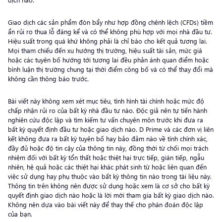
Giao dịch các sản phẩm đòn bẩy như hợp đồng chênh lệch (CFDs) tiềm
ẩn rủi ro thua lỗ đáng kể và có thể không phù hợp với mọi nhà đầu tư.
Hiệu suất trong quá khứ không phải là chỉ báo cho kết quả tương lai.
Mọi tham chiếu đến xu hướng thị trường, hiệu suất tài sản, mức giá
hoặc các tuyên bố hướng tới tương lai đều phản ánh quan điểm hoặc
bình luận thị trường chung tại thời điểm công bố và có thể thay đổi mà
không cần thông báo trước.
Bài viết này không xem xét mục tiêu, tình hình tài chính hoặc mức độ
chấp nhận rủi ro của bất kỳ nhà đầu tư nào. Độc giả nên tự tiến hành
nghiên cứu độc lập và tìm kiếm tư vấn chuyên môn trước khi đưa ra
bất kỳ quyết định đầu tư hoặc giao dịch nào. D Prime và các đơn vị liên
kết không đưa ra bất kỳ tuyên bố hay bảo đảm nào về tính chính xác,
đầy đủ hoặc độ tin cậy của thông tin này, đồng thời từ chối mọi trách
nhiệm đối với bất kỳ tổn thất hoặc thiệt hại trực tiếp, gián tiếp, ngẫu
nhiên, hệ quả hoặc các thiệt hại khác phát sinh từ hoặc liên quan đến
việc sử dụng hay phụ thuộc vào bất kỳ thông tin nào trong tài liệu này.
Thông tin trên không nên được sử dụng hoặc xem là cơ sở cho bất kỳ
quyết định giao dịch nào hoặc là lời mời tham gia bất kỳ giao dịch nào.
Không nên dựa vào bài viết này để thay thế cho phán đoán độc lập
của bạn.