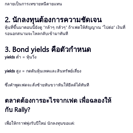
กลายเป็นการเทขายหนีตายแทน
2. นักลงทุนต้องการความชัดเจน
หุ้นที่ขึ้นมาตอนนี้ยังดู “กล้าๆ กลัวๆ” ถ้าเฟดให้สัญญาณ “ไปต่อ” เงินที่
รอนอกสนามจะไหลกลับเข้ามาทันที
3. Bond yields คือตัวกำหนด
yields
ต่ำ = หุ้นวิ่ง
yields
สูง = กดดันหุ้นเทคและสินทรัพย์เสี่ยง
ซึ่งคำพูดเฟดจะสั่งซ้ายหันขวาหันให้ยีลด์ได้ทันที
ตลาดต้องการอะไรจากเฟด เพื่อฉลองให้
กับ Rally?
เพื่อให้กราฟพุ่งรับปีใหม่ นักลงทุนขอแค่: