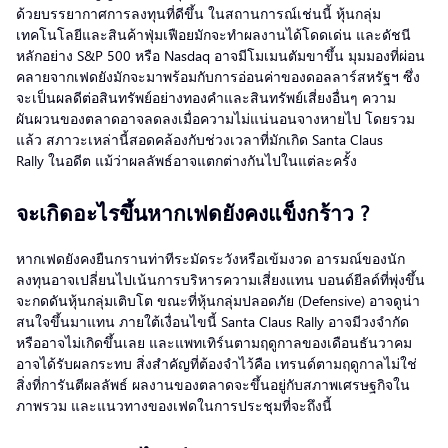
ด้วยบรรยากาศการลงทุนที่ดีขึ้น ในสถานการณ์เช่นนี้ หุ้นกลุ่ม
เทคโนโลยีและสินค้าฟุ่มเฟือยมักจะทำผลงานได้โดดเด่น และดัชนี
หลักอย่าง S&P 500 หรือ Nasdaq อาจมีโมเมนตัมขาขึ้น มุมมองที่ผ่อน
คลายจากเฟดยังมักจะมาพร้อมกับการอ่อนค่าของดอลลาร์สหรัฐฯ ซึ่ง
จะเป็นผลดีต่อสินทรัพย์อย่างทองคำและสินทรัพย์เสี่ยงอื่นๆ ความ
ผันผวนของตลาดอาจลดลงเมื่อความไม่แน่นอนจางหายไป โดยรวม
แล้ว สภาวะเหล่านี้สอดคล้องกับช่วงเวลาที่มักเกิด Santa Claus
Rally ในอดีต แม้ว่าผลลัพธ์อาจแตกต่างกันไปในแต่ละครั้ง
จะเกิดอะไรขึ้นหากเฟดยังคงแข็งกร้าว ?
หากเฟดยังคงยืนกรานท่าทีระมัดระวังหรือเข้มงวด อารมณ์ของนัก
ลงทุนอาจเปลี่ยนไปเน้นการบริหารความเสี่ยงแทน บอนด์ยีลด์ที่พุ่งขึ้น
จะกดดันหุ้นกลุ่มเติบโต ขณะที่หุ้นกลุ่มปลอดภัย (Defensive) อาจดูน่า
สนใจขึ้นมาแทน ภายใต้เงื่อนไขนี้ Santa Claus Rally อาจมีวงจำกัด
หรืออาจไม่เกิดขึ้นเลย และแพทเทิร์นตามฤดูกาลของเดือนธันวาคม
อาจได้รับผลกระทบ สิ่งสำคัญที่ต้องจำไว้คือ เทรนด์ตามฤดูกาลไม่ใช่
สิ่งที่การันตีผลลัพธ์ ผลงานของตลาดจะขึ้นอยู่กับสภาพเศรษฐกิจใน
ภาพรวม และแนวทางของเฟดในการประชุมที่จะถึงนี้