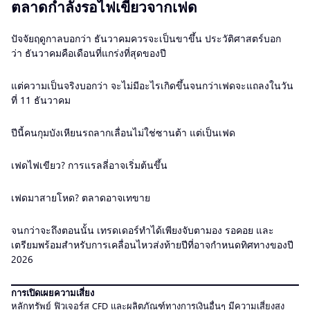
ตลาดกำลังรอไฟเขียวจากเฟด
ปัจจัยฤดูกาลบอกว่า ธันวาคมควรจะเป็นขาขึ้น ประวัติศาสตร์บอก
ว่า ธันวาคมคือเดือนที่แกร่งที่สุดของปี
แต่ความเป็นจริงบอกว่า จะไม่มีอะไรเกิดขึ้นจนกว่าเฟดจะแถลงในวัน
ที่ 11 ธันวาคม
ปีนี้คนกุมบังเหียนรถลากเลื่อนไม่ใช่ซานต้า แต่เป็นเฟด
เฟดไฟเขียว? การแรลลี่อาจเริ่มต้นขึ้น
เฟดมาสายโหด? ตลาดอาจเทขาย
จนกว่าจะถึงตอนนั้น เทรดเดอร์ทำได้เพียงจับตามอง รอคอย และ
เตรียมพร้อมสำหรับการเคลื่อนไหวส่งท้ายปีที่อาจกำหนดทิศทางของปี
2026
การเปิดเผยความเสี่ยง
หลักทรัพย์ ฟิวเจอร์ส CFD และผลิตภัณฑ์ทางการเงินอื่นๆ มีความเสี่ยงสูง