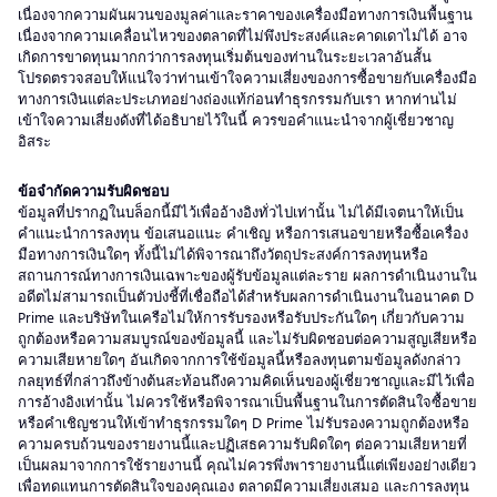
เนื่องจากความผันผวนของมูลค่าและราคาของเครื่องมือทางการเงินพื้นฐาน
เนื่องจากความเคลื่อนไหวของตลาดที่ไม่พึงประสงค์และคาดเดาไม่ได้ อาจ
เกิดการขาดทุนมากกว่าการลงทุนเริ่มต้นของท่านในระยะเวลาอันสั้น
โปรดตรวจสอบให้แน่ใจว่าท่านเข้าใจความเสี่ยงของการซื้อขายกับเครื่องมือ
ทางการเงินแต่ละประเภทอย่างถ่องแท้ก่อนทำธุรกรรมกับเรา หากท่านไม่
เข้าใจความเสี่ยงดังที่ได้อธิบายไว้ในนี้ ควรขอคำแนะนำจากผู้เชี่ยวชาญ
อิสระ
ข้อจำกัดความรับผิดชอบ
ข้อมูลที่ปรากฏในบล็อกนี้มีไว้เพื่ออ้างอิงทั่วไปเท่านั้น ไม่ได้มีเจตนาให้เป็น
คำแนะนำการลงทุน ข้อเสนอแนะ คำเชิญ หรือการเสนอขายหรือซื้อเครื่อง
มือทางการเงินใดๆ ทั้งนี้ไม่ได้พิจารณาถึงวัตถุประสงค์การลงทุนหรือ
สถานการณ์ทางการเงินเฉพาะของผู้รับข้อมูลแต่ละราย ผลการดำเนินงานใน
อดีตไม่สามารถเป็นตัวบ่งชี้ที่เชื่อถือได้สำหรับผลการดำเนินงานในอนาคต D
Prime และบริษัทในเครือไม่ให้การรับรองหรือรับประกันใดๆ เกี่ยวกับความ
ถูกต้องหรือความสมบูรณ์ของข้อมูลนี้ และไม่รับผิดชอบต่อความสูญเสียหรือ
ความเสียหายใดๆ อันเกิดจากการใช้ข้อมูลนี้หรือลงทุนตามข้อมูลดังกล่าว
กลยุทธ์ที่กล่าวถึงข้างต้นสะท้อนถึงความคิดเห็นของผู้เชี่ยวชาญและมีไว้เพื่อ
การอ้างอิงเท่านั้น ไม่ควรใช้หรือพิจารณาเป็นพื้นฐานในการตัดสินใจซื้อขาย
หรือคำเชิญชวนให้เข้าทำธุรกรรมใดๆ D Prime ไม่รับรองความถูกต้องหรือ
ความครบถ้วนของรายงานนี้และปฏิเสธความรับผิดใดๆ ต่อความเสียหายที่
เป็นผลมาจากการใช้รายงานนี้ คุณไม่ควรพึ่งพารายงานนี้แต่เพียงอย่างเดียว
เพื่อทดแทนการตัดสินใจของคุณเอง ตลาดมีความเสี่ยงเสมอ และการลงทุน